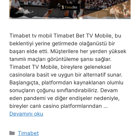
Timabet tv mobil Timabet Bet TV Mobile, bu
beklentiyi yerine getirmede olağanüstü bir
başarı elde etti. Müşterilere her yerden yüksek
tanımlı maçları görüntüleme şansı sağlar.
Timabet TV Mobile, bireylere geleneksel
casinolara basit ve uygun bir alternatif sunar.
Başlangıçta, platformdan kaynaklanan olumlu
sonuçların çoğunu sınıflandırabiliriz. Devam
eden pandemi ve diğer endişeler nedeniyle,
bireyler canlı casino platformlarından …
Devamını oku
Kategoriler
Timabet