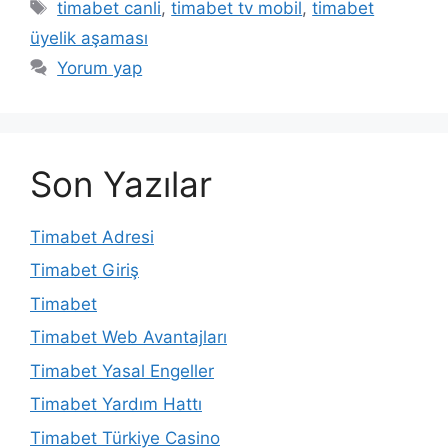
Etiketler
timabet canli
,
timabet tv mobil
,
timabet
üyelik aşaması
Yorum yap
Son Yazılar
Timabet Adresi
Timabet Giriş
Timabet
Timabet Web Avantajları
Timabet Yasal Engeller
Timabet Yardım Hattı
Timabet Türkiye Casino