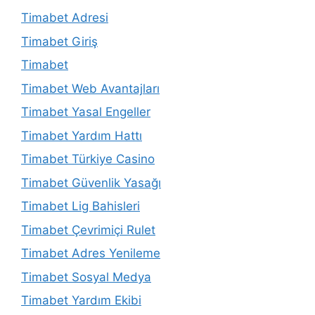
Timabet Adresi
Timabet Giriş
Timabet
Timabet Web Avantajları
Timabet Yasal Engeller
Timabet Yardım Hattı
Timabet Türkiye Casino
Timabet Güvenlik Yasağı
Timabet Lig Bahisleri
Timabet Çevrimiçi Rulet
Timabet Adres Yenileme
Timabet Sosyal Medya
Timabet Yardım Ekibi