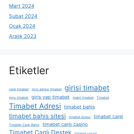
Mart 2024
Şubat 2024
Ocak 2024
Aralık 2023
Etiketler
girisi timabet
canli timabet
giris adresi timabet
giris yap timabet
giris timabet
mobil timabet
Timabet
Timabet Adresi
timabet bahis
timabet bahis sitesi
timabet canli
timabet bonus
timabet canlı casino
Timabet Canlı Bahis
Timabet Canlı Destek
timabet casino