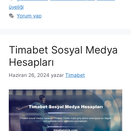
üyeliği
Yorum yap
Timabet Sosyal Medya
Hesapları
Haziran 26, 2024
yazar
Timabet