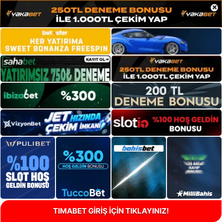
×
TIMABET GİRİŞ İÇİN TIKLAYINIZ!