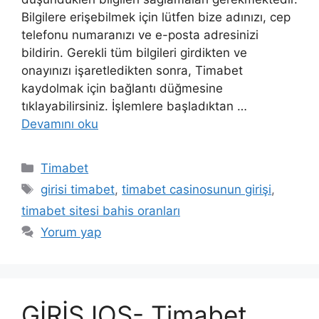
Bilgilere erişebilmek için lütfen bize adınızı, cep
telefonu numaranızı ve e-posta adresinizi
bildirin. Gerekli tüm bilgileri girdikten ve
onayınızı işaretledikten sonra, Timabet
kaydolmak için bağlantı düğmesine
tıklayabilirsiniz. İşlemlere başladıktan …
Devamını oku
Kategoriler
Timabet
Etiketler
girisi timabet
,
timabet casinosunun girişi
,
timabet sitesi bahis oranları
Yorum yap
GİRİŞ IOS- Timabet