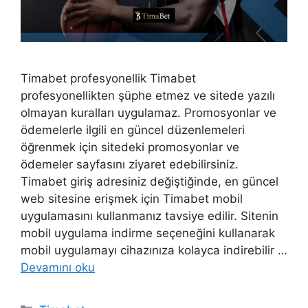
Timabet profesyonellik Timabet
profesyonellikten şüphe etmez ve sitede yazılı
olmayan kuralları uygulamaz. Promosyonlar ve
ödemelerle ilgili en güncel düzenlemeleri
öğrenmek için sitedeki promosyonlar ve
ödemeler sayfasını ziyaret edebilirsiniz.
Timabet giriş adresiniz değiştiğinde, en güncel
web sitesine erişmek için Timabet mobil
uygulamasını kullanmanız tavsiye edilir. Sitenin
mobil uygulama indirme seçeneğini kullanarak
mobil uygulamayı cihazınıza kolayca indirebilir …
Devamını oku
Kategoriler