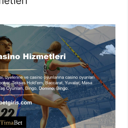
etleri