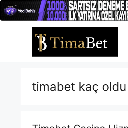
İçeriğe
atla
timabet kaç oldu