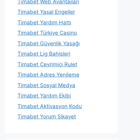
Timabet Web Avantajları
Timabet Yasal Engeller
Timabet Yardım Hattı
Timabet Türkiye Casino
Timabet Güvenlik Yasağı
Timabet Lig Bahisleri
Timabet Çevrimiçi Rulet
Timabet Adres Yenileme
Timabet Sosyal Medya
Timabet Yardım Ekibi
Timabet Aktivasyon Kodu
Timabet Yorum Şikayet