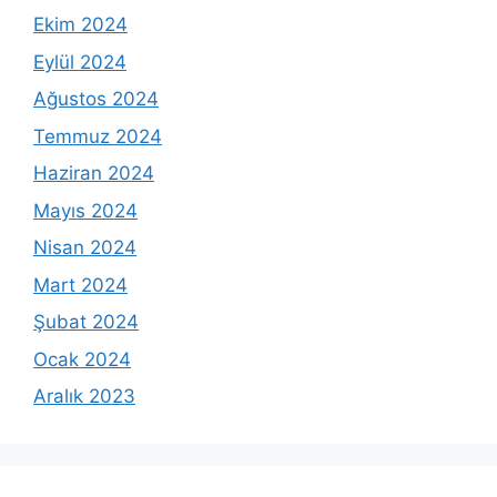
Ekim 2024
Eylül 2024
Ağustos 2024
Temmuz 2024
Haziran 2024
Mayıs 2024
Nisan 2024
Mart 2024
Şubat 2024
Ocak 2024
Aralık 2023