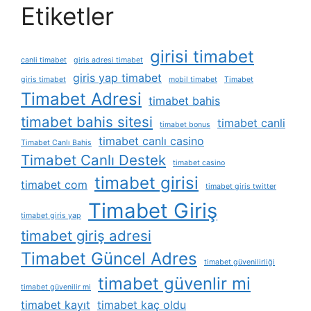
Etiketler
girisi timabet
canli timabet
giris adresi timabet
giris yap timabet
giris timabet
mobil timabet
Timabet
Timabet Adresi
timabet bahis
timabet bahis sitesi
timabet canli
timabet bonus
timabet canlı casino
Timabet Canlı Bahis
Timabet Canlı Destek
timabet casino
timabet girisi
timabet com
timabet giris twitter
Timabet Giriş
timabet giris yap
timabet giriş adresi
Timabet Güncel Adres
timabet güvenilirliği
timabet güvenlir mi
timabet güvenilir mi
timabet kayıt
timabet kaç oldu