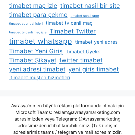
timabet maç izle
timabet nasil bir site
timabet para çekme
timabet sanal spor
timabet tv canli maç
timabet spor bahisleri
Timabet Twitter
timabet tv canli maç izle
timabet whatsapp
timabet yeni adres
Timabet Yeni Giriş
Timabet Üyelik
Timabet Şikayet
twitter timabet
yeni adresi timabet
yeni giris timabet
timabet müşteri hizmetleri
Avrasya'nın en büyük reklam platformunda olmak için
Microsoft Teams:
reklam@avrasyamarketing.com
adresimizden veya Telegram: @Avrasyamarketing
adresimizden irtibat kurabilirsiniz. (Tek iletişim
adreslerimiz teams / telegram ve mail adresimizdir.