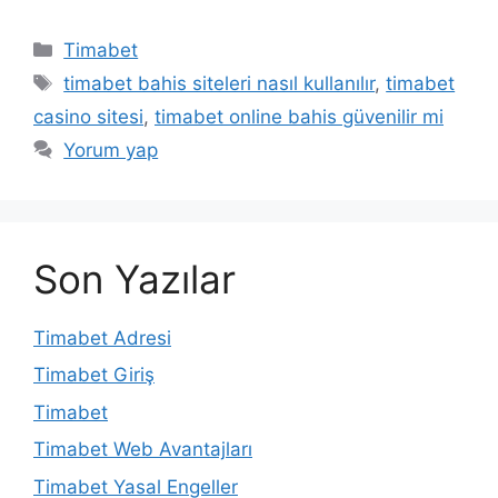
Kategoriler
Timabet
Etiketler
timabet bahis siteleri nasıl kullanılır
,
timabet
casino sitesi
,
timabet online bahis güvenilir mi
Yorum yap
Son Yazılar
Timabet Adresi
Timabet Giriş
Timabet
Timabet Web Avantajları
Timabet Yasal Engeller