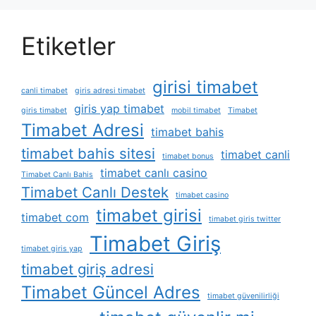
Etiketler
girisi timabet
canli timabet
giris adresi timabet
giris yap timabet
giris timabet
mobil timabet
Timabet
Timabet Adresi
timabet bahis
timabet bahis sitesi
timabet canli
timabet bonus
timabet canlı casino
Timabet Canlı Bahis
Timabet Canlı Destek
timabet casino
timabet girisi
timabet com
timabet giris twitter
Timabet Giriş
timabet giris yap
timabet giriş adresi
Timabet Güncel Adres
timabet güvenilirliği