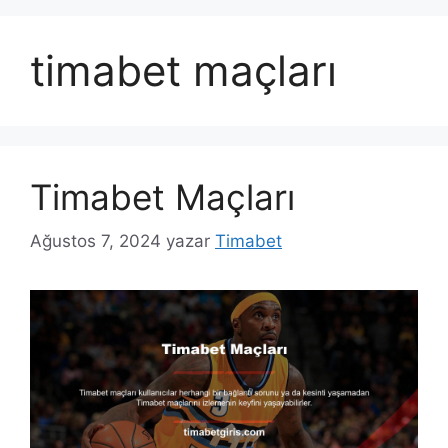
timabet maçları
Timabet Maçları
Ağustos 7, 2024
yazar
Timabet