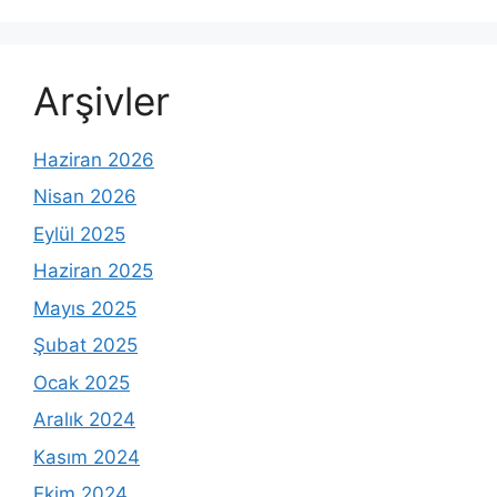
Arşivler
Haziran 2026
Nisan 2026
Eylül 2025
Haziran 2025
Mayıs 2025
Şubat 2025
Ocak 2025
Aralık 2024
Kasım 2024
Ekim 2024