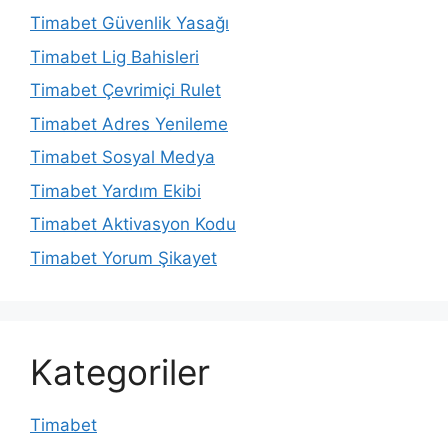
Timabet Güvenlik Yasağı
Timabet Lig Bahisleri
Timabet Çevrimiçi Rulet
Timabet Adres Yenileme
Timabet Sosyal Medya
Timabet Yardım Ekibi
Timabet Aktivasyon Kodu
Timabet Yorum Şikayet
Kategoriler
Timabet