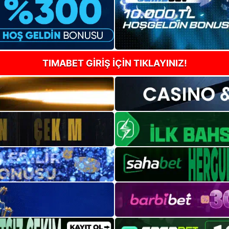
TIMABET GİRİŞ İÇİN TIKLAYINIZ!