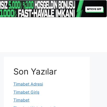
Son Yazılar
Timabet Adresi
Timabet Giriş
Timabet