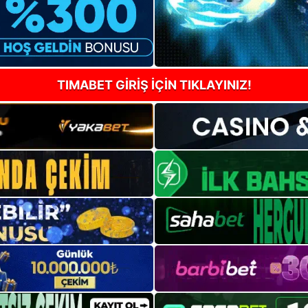
TIMABET GİRİŞ İÇİN TIKLAYINIZ!