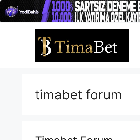
İçeriğe
atla
timabet forum