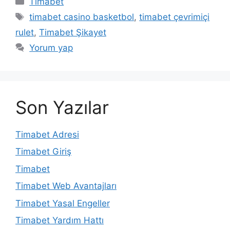
Timabet
Etiketler
timabet casino basketbol
,
timabet çevrimiçi
rulet
,
Timabet Şikayet
Yorum yap
Son Yazılar
Timabet Adresi
Timabet Giriş
Timabet
Timabet Web Avantajları
Timabet Yasal Engeller
Timabet Yardım Hattı