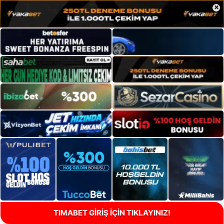
×
TIMABET GİRİŞ İÇİN TIKLAYINIZ!