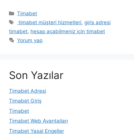
Kategoriler
Timabet
Etiketler
timabet müşteri hizmetleri
,
giris adresi
timabet
,
hesap açabilmeniz i̇çin timabet
Yorum yap
Son Yazılar
Timabet Adresi
Timabet Giriş
Timabet
Timabet Web Avantajları
Timabet Yasal Engeller