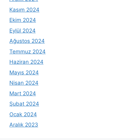
Kasım 2024
Ekim 2024
Eylül 2024
Ağustos 2024
Temmuz 2024
Haziran 2024
Mayıs 2024
Nisan 2024
Mart 2024
Şubat 2024
Ocak 2024
Aralık 2023