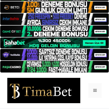
İçeriğe
atla
Menü