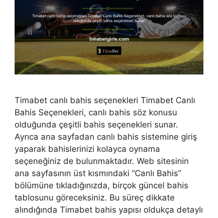
Timabet canlı bahis seçenekleri Timabet Canlı
Bahis Seçenekleri, canlı bahis söz konusu
olduğunda çeşitli bahis seçenekleri sunar.
Ayrıca ana sayfadan canlı bahis sistemine giriş
yaparak bahislerinizi kolayca oynama
seçeneğiniz de bulunmaktadır. Web sitesinin
ana sayfasının üst kısmındaki “Canlı Bahis”
bölümüne tıkladığınızda, birçok güncel bahis
tablosunu göreceksiniz. Bu süreç dikkate
alındığında Timabet bahis yapısı oldukça detaylı