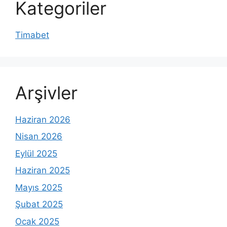
Kategoriler
Timabet
Arşivler
Haziran 2026
Nisan 2026
Eylül 2025
Haziran 2025
Mayıs 2025
Şubat 2025
Ocak 2025