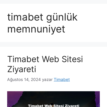
timabet günlük
memnuniyet
Timabet Web Sitesi
Ziyareti
Ağustos 14, 2024
yazar
Timabet