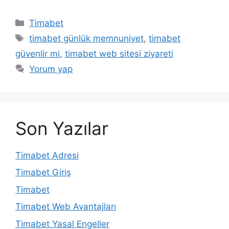
Kategoriler
Timabet
Etiketler
timabet günlük memnuniyet
,
timabet
güvenlir mi
,
timabet web sitesi ziyareti
Yorum yap
Son Yazılar
Timabet Adresi
Timabet Giriş
Timabet
Timabet Web Avantajları
Timabet Yasal Engeller