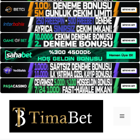
İçeriğe
atla
Menü