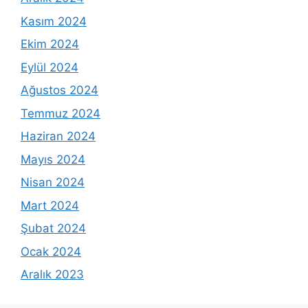
Kasım 2024
Ekim 2024
Eylül 2024
Ağustos 2024
Temmuz 2024
Haziran 2024
Mayıs 2024
Nisan 2024
Mart 2024
Şubat 2024
Ocak 2024
Aralık 2023