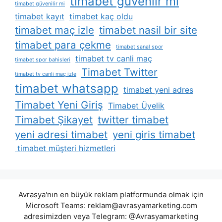
timabet güvenlir mi
timabet güvenilir mi
timabet kayıt
timabet kaç oldu
timabet maç izle
timabet nasil bir site
timabet para çekme
timabet sanal spor
timabet tv canli maç
timabet spor bahisleri
Timabet Twitter
timabet tv canli maç izle
timabet whatsapp
timabet yeni adres
Timabet Yeni Giriş
Timabet Üyelik
Timabet Şikayet
twitter timabet
yeni adresi timabet
yeni giris timabet
timabet müşteri hizmetleri
Avrasya'nın en büyük reklam platformunda olmak için
Microsoft Teams:
reklam@avrasyamarketing.com
adresimizden veya Telegram: @Avrasyamarketing