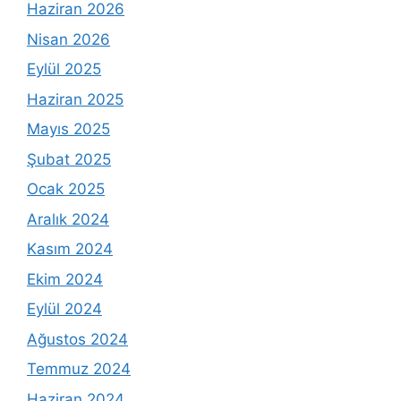
Haziran 2026
Nisan 2026
Eylül 2025
Haziran 2025
Mayıs 2025
Şubat 2025
Ocak 2025
Aralık 2024
Kasım 2024
Ekim 2024
Eylül 2024
Ağustos 2024
Temmuz 2024
Haziran 2024