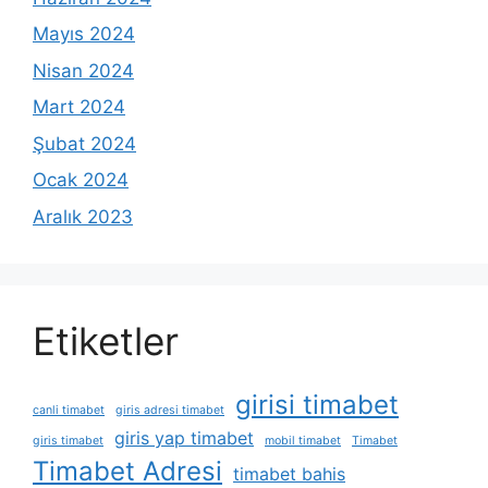
Mayıs 2024
Nisan 2024
Mart 2024
Şubat 2024
Ocak 2024
Aralık 2023
Etiketler
girisi timabet
canli timabet
giris adresi timabet
giris yap timabet
giris timabet
mobil timabet
Timabet
Timabet Adresi
timabet bahis