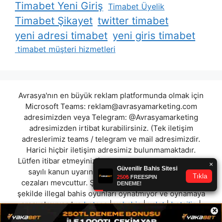
Timabet Yeni Giriş
Timabet Üyelik
Timabet Şikayet
twitter timabet
yeni adresi timabet
yeni giris timabet
timabet müşteri hizmetleri
Avrasya'nın en büyük reklam platformunda olmak için
Microsoft Teams:
reklam@avrasyamarketing.com
adresimizden veya Telegram: @Avrasyamarketing
adresimizden irtibat kurabilirsiniz. (Tek iletişim
adreslerimiz teams / telegram ve mail adresimizdir.
Harici hiçbir iletişim adresimiz bulunmamaktadır.
Lütfen itibar etmeyiniz.) Türkiye yasalarına göre 7258
sayılı kanun uyarınca yasa dışı bahis oynamanın
cezaları mevcuttur. Şu an bulunduğunuz site hiç bir
şekilde illegal bahis oyunları oynatmıyor ve oynamaya
aracı olmuyordur.
betcos
|
vebahis
|
xslot
|
betsilin
|
×
pit10bet
|
veracasino
|
betmatik
|
misbahis