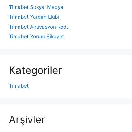
Timabet Sosyal Medya
Timabet Yardım Ekibi
Timabet Aktivasyon Kodu
Timabet Yorum Şikayet
Kategoriler
Timabet
Arşivler