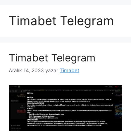
Timabet Telegram
Timabet Telegram
Aralık 14, 2023
yazar
Timabet