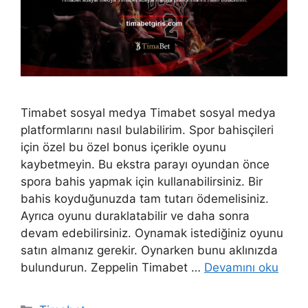
Timabet sosyal medya Timabet sosyal medya
platformlarını nasıl bulabilirim. Spor bahisçileri
için özel bu özel bonus içerikle oyunu
kaybetmeyin. Bu ekstra parayı oyundan önce
spora bahis yapmak için kullanabilirsiniz. Bir
bahis koyduğunuzda tam tutarı ödemelisiniz.
Ayrıca oyunu duraklatabilir ve daha sonra
devam edebilirsiniz. Oynamak istediğiniz oyunu
satın almanız gerekir. Oynarken bunu aklınızda
bulundurun. Zeppelin Timabet …
Devamını oku
Kategoriler