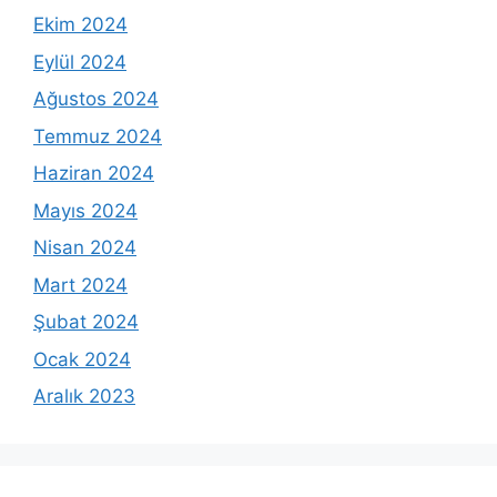
Ekim 2024
Eylül 2024
Ağustos 2024
Temmuz 2024
Haziran 2024
Mayıs 2024
Nisan 2024
Mart 2024
Şubat 2024
Ocak 2024
Aralık 2023