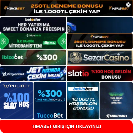
×
TIMABET GİRİŞ İÇİN TIKLAYINIZ!