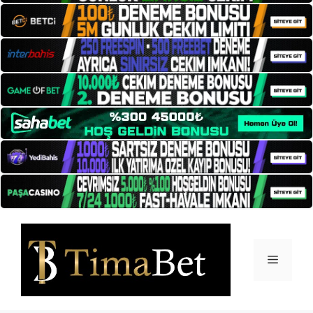
İçeriğe
atla
Menü